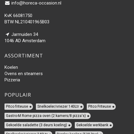
info@horeca-occasion.nl
KvK 66081750
BTW NL210401965B03
Jarmuiden 34
1046 AD Amsterdam
ASSORTIMENT
Koelen
Ovens en steamers
Pizzeria
POPULAIR
Pitco friteuse
Snelkoeler/vriezer 140Ltr
Pitco Friteuse
Gastro-M Rome pizza oven (2 kamers/8 pizza's)
Gekoelde saladette (3 deurs koeling)
Gekoelde werkbank